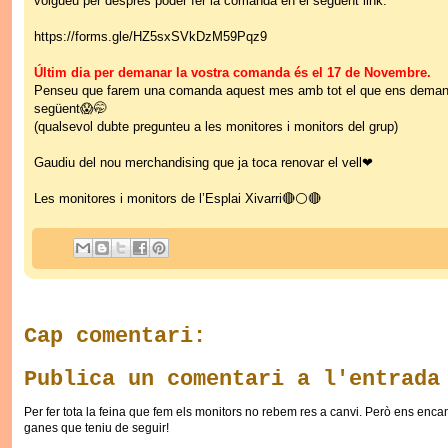
volgueu per després poder fer la comanda en el següent link:
https://forms.gle/HZ5sxSVkDzM59Pqz9
Últim dia per demanar la vostra comanda és el 17 de Novembre.
Penseu que farem una comanda aquest mes amb tot el que ens deman
següent😱🤭
(qualsevol dubte pregunteu a les monitores i monitors del grup)
Gaudiu del nou merchandising que ja toca renovar el vell❤
Les monitores i monitors de l’Esplai Xivarri🔴⚪🔴
Cap comentari:
Publica un comentari a l'entrada
Per fer tota la feina que fem els monitors no rebem res a canvi. Però ens encan
ganes que teniu de seguir!