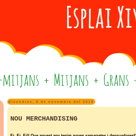
divendres, 8 de novembre del 2019
NOU MERCHANDISING
Ei, Ei, Ei‼ Que aquest any tenim noves samarretes i dessuadores